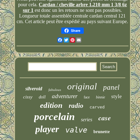
pour cela.
Cardan / cheville arbre 1.210 mm 1 3/8 6z
sur 1
est donc un les retours ne sont pas possibles.
Longueur totale assemblée centrale cardan central 121
cm. Cet article peut être expédié au pays suivant Europe.
Share
Facebook
Twitter
Pinterest
Email
original
panel
silveroid
fabulous
adventurer
style
cissy
doll
face
binnie
edition
radio
carved
porcelain
case
series
player
valve
brunette